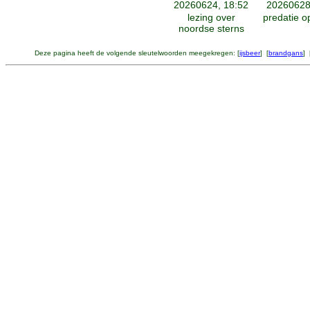
20260624, 18:52
20260628
lezing over
predatie o
noordse sterns
Deze pagina heeft de volgende sleutelwoorden meegekregen: [
ijsbeer
] [
brandgans
] 