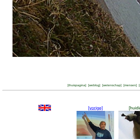
[
thuispagina
] [
weblog
] [
wetenschap
] [
mensen
] [
[vorige]
[huidi