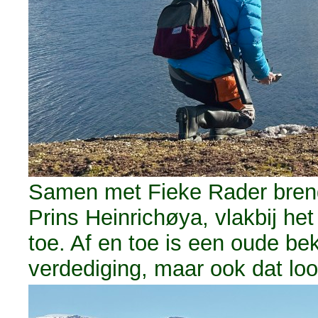
Samen met Fieke Rader breng
Prins Heinrichøya, vlakbij het 
toe. Af en toe is een oude bek
verdediging, maar ook dat loo