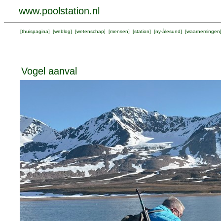
www.poolstation.nl
[
thuispagina
] [
weblog
] [
wetenschap
] [
mensen
] [
station
] [
ny-ålesund
] [
waarnemingen
Vogel aanval