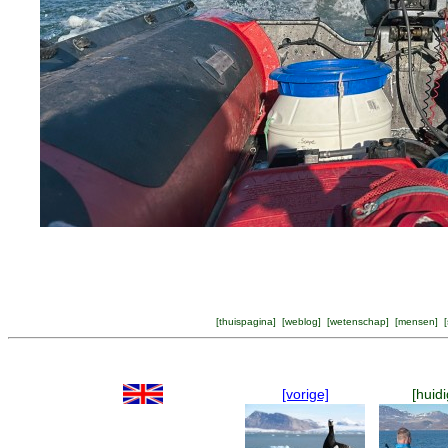
[
thuispagina
] [
weblog
] [
wetenschap
] [
mensen
] [
[vorige]
[huidi