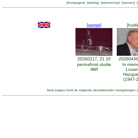
[
thuispagina
] [
weblog
] [
wetenschap
] [
mensen
] [
[vorige]
[huidi
20260217, 21:10
20260430
permafrost studie
In mem
AWI
Louwr
Hacque
(1947-
Deze pagina heeft de volgende sleutelwoorden meegekregen: [