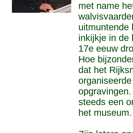
met name het 
walvisvaarde
uitmuntende k
inkijkje in d
17e eeuw droe
Hoe bijzonder 
dat het Rijk
organiseerde
opgravingen.
steeds een on
het museum.