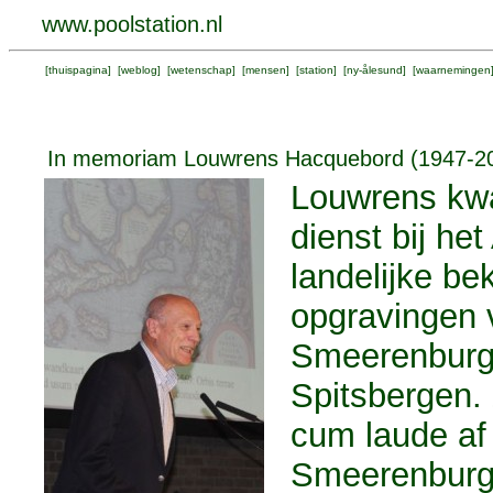
www.poolstation.nl
[
thuispagina
] [
weblog
] [
wetenschap
] [
mensen
] [
station
] [
ny-ålesund
] [
waarnemingen
In memoriam Louwrens Hacquebord (1947-2
Louwrens kwa
dienst bij he
landelijke be
opgravingen 
Smeerenburg 
Spitsbergen. 
cum laude af
Smeerenburg s